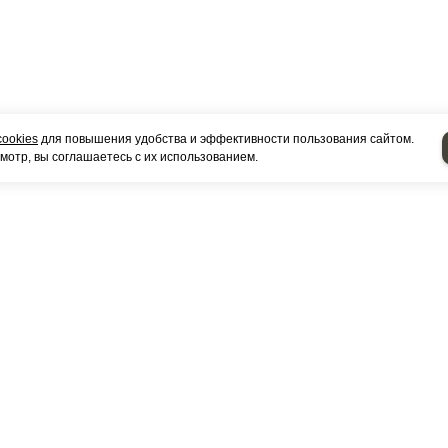
cookies
для повышения удобства и эффективности пользования сайтом.
отр, вы соглашаетесь с их использованием.
Каталог товаров
Сертификаты
Контакты
КОНТАКТЫ
г. Набережные Челны, ул.Мелиораторная 3
Посмотреть на карте