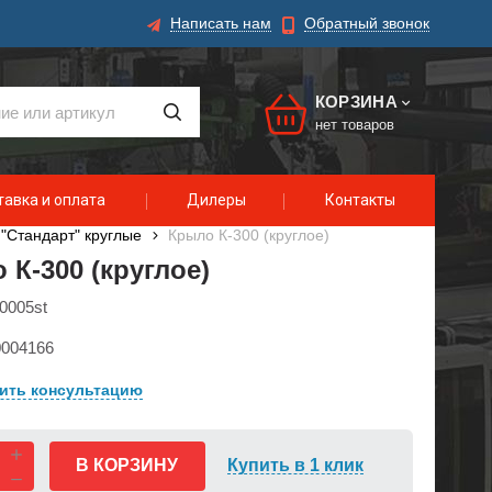
Написать нам
Обратный звонок
КОРЗИНА
нет товаров
авка и оплата
Дилеры
Контакты
"Стандарт" круглые
Крыло К-300 (круглое)
 К-300 (круглое)
0005st
004166
ить консультацию
В КОРЗИНУ
Купить в 1 клик