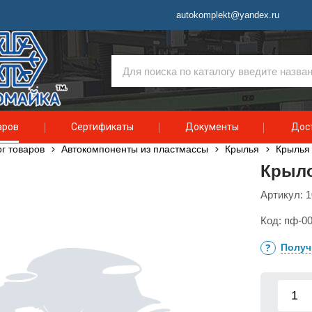
autokomplekt@yandex.ru
аров
Сертификаты
Документы
Дост
г товаров
Автокомпоненты из пластмассы
Крылья
Крылья 
Крыло
Артикул:
1
Код:
пф-00
Получ